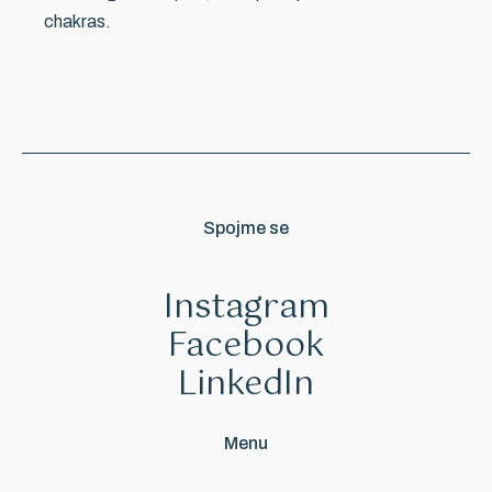
E-MAIL
chakras.
ZPRÁVA
Odeslat
Spojme se
Instagram
Facebook
LinkedIn
Menu