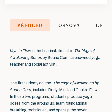
PŘEHLED
OSNOVA
LEKT
Mystic Flow
is the final installment of
The Yoga of
Awakening Series
by Seane Corn, a renowned yoga
teacher and social activist.
The first Udemy course,
The Yoga of Awakening by
Seane Corn
, includes Body-Mind and Chakra Flows.
In these two programs, students practice yoga
JMÉNO A PŘIJMENÍ
poses from the ground up, learn foundational
breathing techniques, and open up the seven