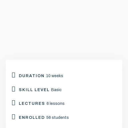
Těším se na vás,
Šárka
DURATION
10 weeks
SKILL LEVEL
Basic
LECTURES
6 lessons
ENROLLED
56 students